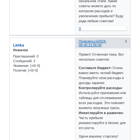
начальном этапе. Какие
советы можете дать по
контролю расходов и
увеличению прибыли? Буду
рада любым советам!
0
Поделиться
2024-
2
Limka
06-05 21:56:40
Новичок
Привет! Отличная тема. Вот
Приглашений:
0
несколько советов:
Сообщений:
2
Уважение:
[+0/-0]
Составьте бюджет:
Очень
Позитив:
[+0/-0]
важно иметь четкий бюджет.
Планируйте свои расходы и
доходы заранее.
Контролируйте расходы:
Используйте приложения или
таблицы для отслеживания
всех расходов. Это поможет
выявить ненужные траты.
Инвестируйте в развитие:
Часть прибыли
реинвестируйте в бизнес для
его роста.
Удачи вашему стартапу!