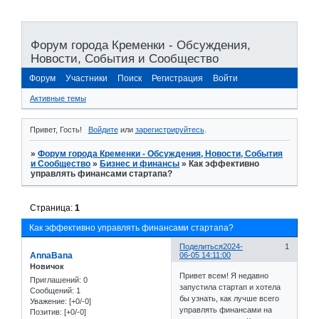
Форум города Кременки - Обсуждения,
Новости, События и Сообщество
Форум
Участники
Поиск
Регистрация
Войти
Активные темы
Привет, Гость!
Войдите
или
зарегистрируйтесь
.
»
Форум города Кременки - Обсуждения, Новости, События
и Сообщество
»
Бизнес и финансы
»
Как эффективно
управлять финансами стартапа?
Страница:
1
Как эффективно управлять финансами стартапа?
Поделиться
2024-
1
AnnaBana
06-05 14:11:00
Новичок
Привет всем! Я недавно
Приглашений:
0
запустила стартап и хотела
Сообщений:
1
бы узнать, как лучше всего
Уважение:
[+0/-0]
управлять финансами на
Позитив:
[+0/-0]