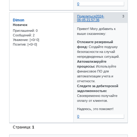
0
Поделиться
2024-
3
Dimon
06-05 21:57:36
Новичок
Привет! Могу добавить к
Приглашений:
0
выше сказанному:
Сообщений:
2
Уважение:
[+0/-0]
Отложите резервный
Позитив:
[+0/-0]
фонд:
Создайте подушку
безопасности на случай
непредвиденных ситуаций.
Автоматизируйте
процессы:
Используйте
финансовое ПО для
автоматизации учета и
отчетности.
Следите за дебиторской
задолженностью:
Своевременно получайте
оплату от клиентов.
Надеюсь, это поможет!
0
Страница:
1